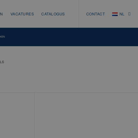
EN
VACATURES
CATALOGUS
CONTACT
NL
NL
EN
NKEN
DE
LS