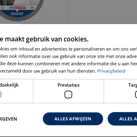
e maakt gebruik van cookies.
STER
DUAL MASTER
kies om inhoud en advertenties te personaliseren en om ons ver
len ook informatie over uw gebruik van onze site met onze adver
 die deze kunnen combineren met andere informatie die u aan hen
n verzameld door uw gebruik van hun diensten.
Privacybeleid
dzakelijk
Prestaties
Tar
AT NIEUWS
ORGANISATIE
 ALLE NIEUWTJES EN
WAAR STAAN WIJ V
ES
ERGEVEN
ALLES AFWIJZEN
ALLES 
CATEGORIEEN