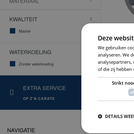
MATERIAAL
KWALITEIT
Master
Deze websit
CSM MA
We gebruiken coo
WATERKOELING
analyseren. We de
analysepartners,
Zonder waterkoeling
of die zij hebbe
Strikt noo
CAR
EXTRA SERVICE
VOOR
OP Z'N CARATS
ACTI
DETAILS WE
NAVIGATIE
PRODUCT