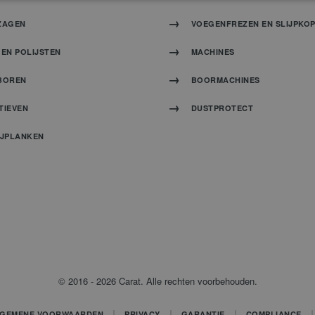
ZAGEN
VOEGENFREZEN EN SLIJPKO
EN POLIJSTEN
MACHINES
BOREN
BOORMACHINES
TIEVEN
DUSTPROTECT
IJPLANKEN
© 2016 - 2026 Carat. Alle rechten voorbehouden.
GEMENE VOORWAARDEN
PRIVACY
GARANTIE
COMPLIANCE