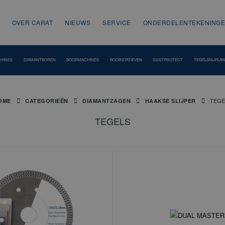
OVER CARAT
NIEUWS
SERVICE
ONDERDELENTEKENING
HINES
DIAMANTBOREN
BOORMACHINES
BOORSTATIEVEN
DUSTPROTECT
TEGELSNIJPLA
TEGE
OME
CATEGORIEËN
DIAMANTZAGEN
HAAKSE SLIJPER
TEGELS