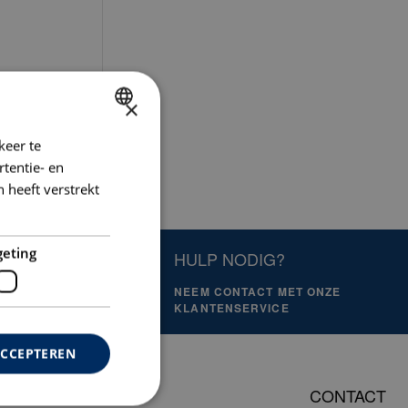
×
keer te
DUTCH
tentie- en
ENGLISH
 heeft verstrekt
GERMAN
geting
HULP NODIG?
NEEM CONTACT MET ONZE
OOR?
KLANTENSERVICE
ACCEPTEREN
CONTACT