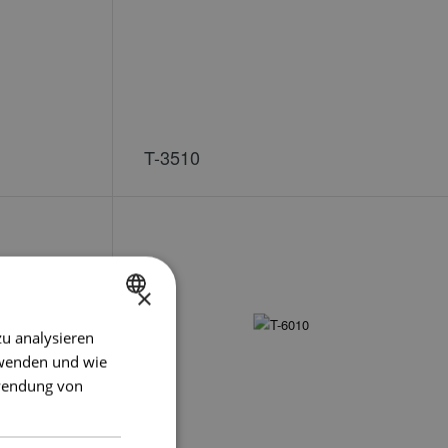
T-3510
×
zu analysieren
DUTCH
rwenden und wie
ENGLISH
rwendung von
GERMAN