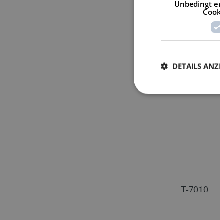
Unbedingt er
Cook
T-4010
DETAILS ANZ
T-7010