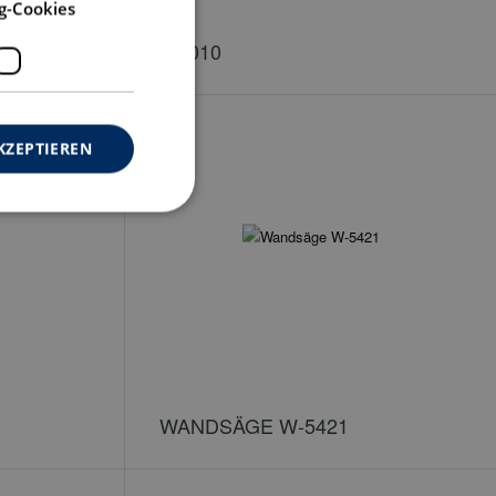
g-Cookies
T-6010
KZEPTIEREN
WANDSÄGE W-5421