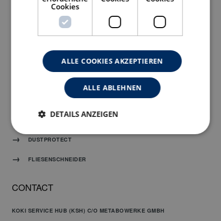
DIAMANTTRENNSCHEIBEN
Cookies
SCHLEIFTELLER & FUGENFRÄSER
MASCHINEN
ALLE COOKIES AKZEPTIEREN
SCHLEIFEN & POLIEREN
DIAMANTBOHRKRONEN
ALLE ABLEHNEN
KERNBOHRMASCHINEN
DETAILS ANZEIGEN
STATIVE & KERNBOHRSYSTEME
DUSTPROTECT
FLIESENSCHNEIDER
CONTACT
KOKI SERVICE HUB (KSH) C/O METABOWERKE GMBH