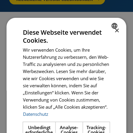
×
Diese Webseite verwendet
Cookies.
HOME
DUTCH
Wir verwenden Cookies, um Ihre
PRODUKTE
ENGLISH
Nutzererfahrung zu verbessern, den Web-
GERMAN
ÜBER CARAT
Traffic zu analysieren und zu persönlichen
Werbezwecken. Lesen Sie mehr darüber,
SERVICE
wie wir Cookies verwenden und wie Sie
sie verwalten können, indem Sie auf
TEILEZEICHNUNG
„Einstellungen“ klicken. Wenn Sie der
KONTAKT
Verwendung von Cookies zustimmen,
klicken Sie auf „Alle Cookies akzeptieren“.
KATALOG
Datenschutz
Unbedingt
Analyse-
Tracking-
erforderliche
Cookies
Cookies