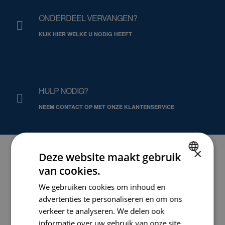
ONDERDEEL VERVANGEN?
KIJK HIER WELKE U NODIG HEEFT
HULP NODIG?
NEEM CONTACT OP MET ONZE KLANTENSERVICE
×
Deze website maakt gebruik
van cookies.
DUTCH
CARAT NEDERLAND B.V.
We gebruiken cookies om inhoud en
ENGLISH
advertenties te personaliseren en om ons
DIAMANTGEREEDSCHAPPEN
GERMAN
verkeer te analyseren. We delen ook
informatie over uw gebruik van onze site