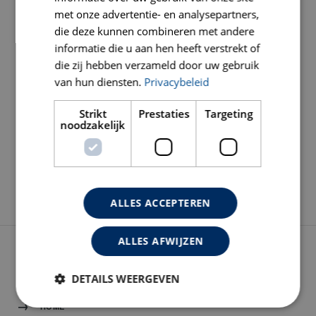
Carat Nederland b.v. behoort tot de snelgroeiende
met onze advertentie- en analysepartners,
internationale Carat-groep met vestigingen in België,
die deze kunnen combineren met andere
Denemarken en importeurs in diverse landen. Carat is een
informatie die u aan hen heeft verstrekt of
gerenommeerd producent en importeur van gediamanteerde
die zij hebben verzameld door uw gebruik
gereedschappen en machines voor onder meer het zagen en
van hun diensten.
Privacybeleid
boren in steen en beton. Het assortiment wordt regelmatig
Strikt
Prestaties
Targeting
uitgebreid met innovatieve producten. Voortdurende
noodzakelijk
investering i...
LEER ONS BETER KENNEN
ALLES ACCEPTEREN
ALLES AFWIJZEN
NAVIGATIE
DETAILS WEERGEVEN
HOME