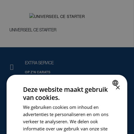
UNIVERSEEL CE STARTER
EXTRA SERVICE
OP Z'N CARATS
×
Deze website maakt gebruik
van cookies.
DUTCH
CARAT NIEUWS
We gebruiken cookies om inhoud en
ENGLISH
advertenties te personaliseren en om ons
VOOR ALLE NIEUWTJES EN ACTIES
GERMAN
verkeer te analyseren. We delen ook
informatie over uw gebruik van onze site