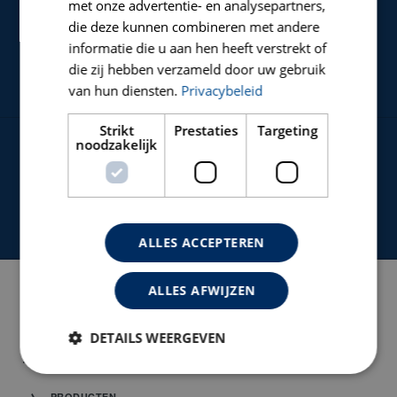
met onze advertentie- en analysepartners,
die deze kunnen combineren met andere
ORGANISATIE
informatie die u aan hen heeft verstrekt of
WAAR STAAN WIJ VOOR?
die zij hebben verzameld door uw gebruik
van hun diensten.
Privacybeleid
Strikt
Prestaties
Targeting
noodzakelijk
HULP NODIG?
NEEM CONTACT MET ONZE
KLANTENSERVICE
ALLES ACCEPTEREN
ALLES AFWIJZEN
NAVIGATIE
DETAILS WEERGEVEN
HOME
PRODUCTEN