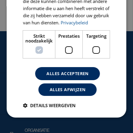
die deze kunnen combineren met andere
VULBLOK
informatie die u aan hen heeft verstrekt of
S-2300 / S-3000
die zij hebben verzameld door uw gebruik
van hun diensten.
Privacybeleid
Strikt
Prestaties
Targeting
noodzakelijk
EXTRA SERVICE
OP Z'N CARATS
ALLES ACCEPTEREN
CARAT NIEUWS
ALLES AFWIJZEN
VOOR ALLE NIEUWTJES EN ACTIES
DETAILS WEERGEVEN
ORGANISATIE