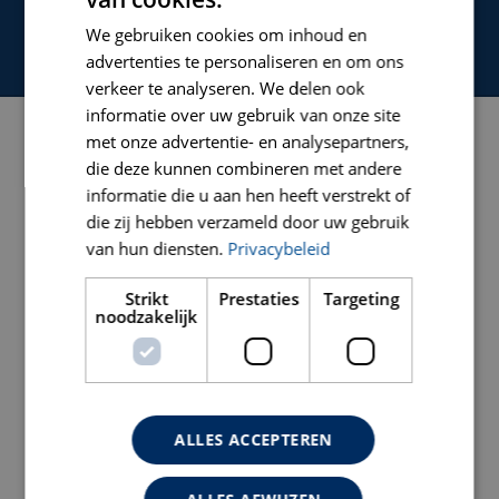
DUTCH
NEEM CONTACT MET ONZE
KLANTENSERVICE
We gebruiken cookies om inhoud en
ENGLISH
advertenties te personaliseren en om ons
GERMAN
verkeer te analyseren. We delen ook
informatie over uw gebruik van onze site
met onze advertentie- en analysepartners,
NAVIGATIE
die deze kunnen combineren met andere
informatie die u aan hen heeft verstrekt of
die zij hebben verzameld door uw gebruik
HOME
van hun diensten.
Privacybeleid
PRODUCTEN
Strikt
Prestaties
Targeting
OVER CARAT
noodzakelijk
NIEUWS
SERVICE
ALLES ACCEPTEREN
ONDERDELENTEKENINGEN
VACATURES