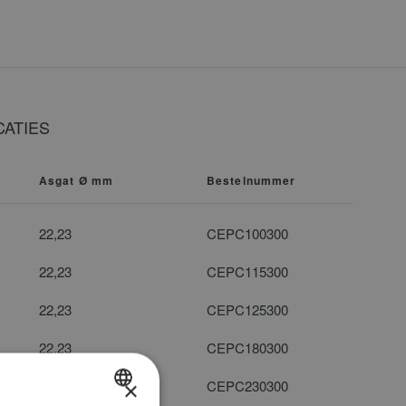
ATIES
Asgat Ø mm
Bestelnummer
22,23
CEPC100300
22,23
CEPC115300
22,23
CEPC125300
22,23
CEPC180300
22,23
×
CEPC230300