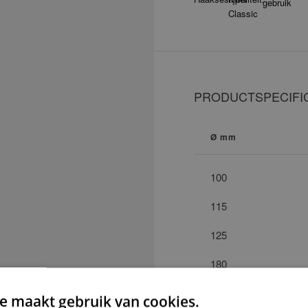
PRODUCTSPECIFIC
Ø mm
100
115
125
180
230
e maakt gebruik van cookies.