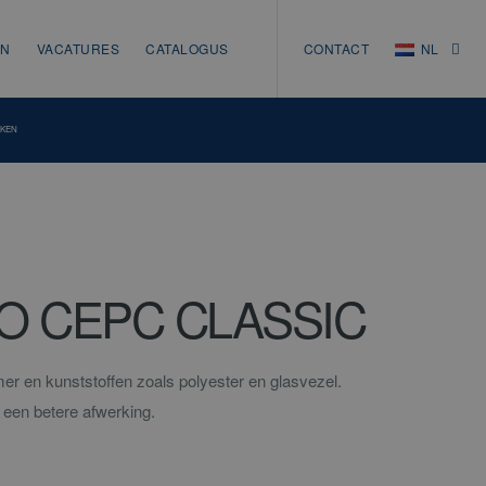
EN
VACATURES
CATALOGUS
CONTACT
NL
NL
EN
NKEN
DE
O CEPC CLASSIC
er en kunststoffen zoals polyester en glasvezel.
 een betere afwerking.