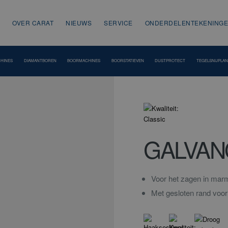
OVER CARAT
NIEUWS
SERVICE
ONDERDELENTEKENING
HINES
DIAMANTBOREN
BOORMACHINES
BOORSTATIEVEN
DUSTPROTECT
TEGELSNIJPLA
GALVAN
Voor het zagen in marm
Met gesloten rand voor