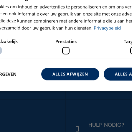
kies om inhoud en advertenties te personaliseren en om ons ver
len ook informatie over uw gebruik van onze site met onze adver
 die deze kunnen combineren met andere informatie die u aan hen
n verzameld door uw gebruik van hun diensten.
Privacybeleid
dzakelijk
Prestaties
Tar
CARAT NIEUWS
ERGEVEN
ALLES AFWIJZEN
ALLES 
VOOR ALLE NIEUWTJ
HULP NODIG?