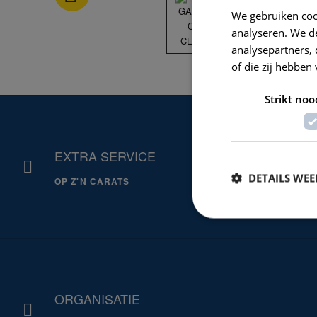
We gebruiken coo
analyseren. We de
analysepartners,
of die zij hebbe
Strikt noo
EXTRA SERVICE
DETAILS WE
OP Z'N CARATS
ORGANISATIE