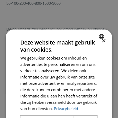
50-100-200-400-800-1500-3000
De polijstpads zijn geschikt voor droog gebruik op gladde
oppervlakken en afgeschuinde randen.
×
Deze website maakt gebruik
van cookies.
De diamantpolijstpads zijn geschikt voor terrazzo, graniet,
DUTCH
marmer en andere natuursteensoorten.
We gebruiken cookies om inhoud en
ENGLISH
advertenties te personaliseren en om ons
GERMAN
verkeer te analyseren. We delen ook
informatie over uw gebruik van onze site
De rubberen steunschijf heeft een diameter van 125 mm en
met onze advertentie- en analysepartners,
die deze kunnen combineren met andere
is inclusief klittenband en M14 aansluiting.
informatie die u aan hen heeft verstrekt of
die zij hebben verzameld door uw gebruik
De diamantpolijstpads zijn ook voorzien van klittenband.
van hun diensten.
Privacybeleid